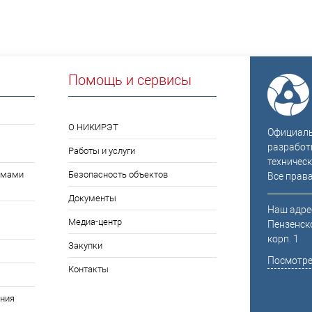
Помощь и сервисы
О НИКИРЭТ
Официальн
разработ
Работы и услуги
техническ
емами
Безопасность объектов
Все прав
Документы
Наш адрес
Медиа-центр
Пензенско
корп. 1
Закупки
Посмотре
Контакты
ния