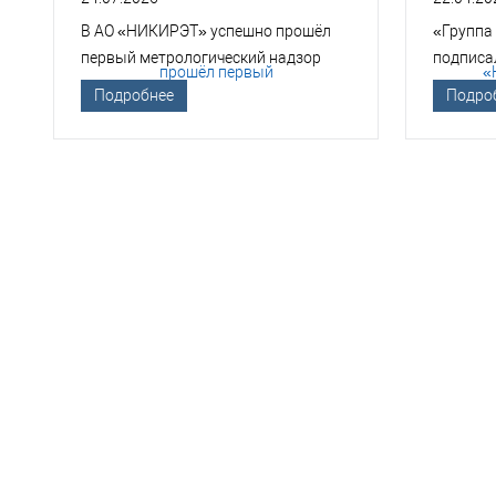
В АО «НИКИРЭТ» успешно прошёл
«Группа
первый метрологический надзор
подписа
Госкорпорации «Росатом»
техноло
Подробнее
Подро
НЕО