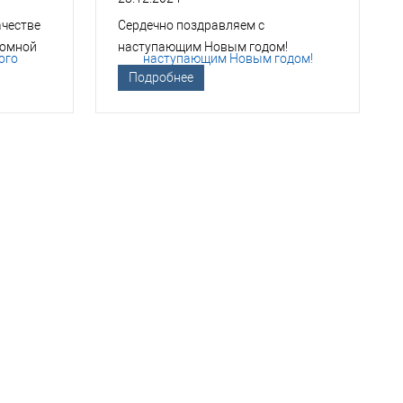
ачестве
Сердечно поздравляем с
томной
наступающим Новым годом!
Подробнее
ТСО?