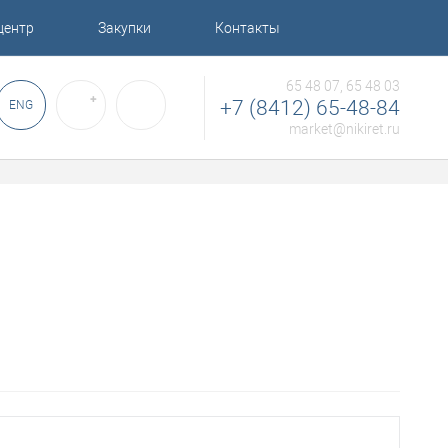
центр
Закупки
Контакты
65 48 07, 65 48 03
✚
+7 (8412) 65-48-84
ENG
market@nikiret.ru