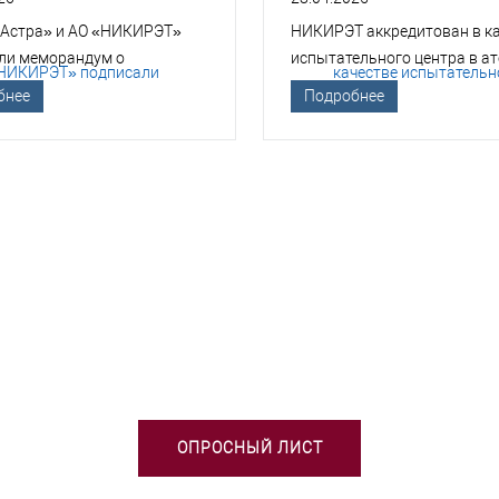
 Астра» и АО «НИКИРЭТ»
НИКИРЭТ аккредитован в к
ли меморандум о
испытательного центра в а
гическом сотрудничестве
отрасли
бнее
Подробнее
БХОДИМА ПОМОЩЬ В ВЫБОРЕ 
ОПРОСНЫЙ ЛИСТ