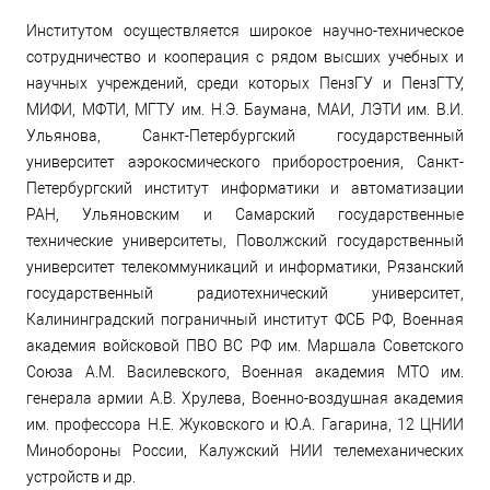
Институтом осуществляется широкое научно-техническое
сотрудничество и кооперация с рядом высших учебных и
научных учреждений, среди которых ПензГУ и ПензГТУ,
МИФИ, МФТИ, МГТУ им. Н.Э. Баумана, МАИ, ЛЭТИ им. В.И.
Ульянова, Санкт-Петербургский государственный
университет аэрокосмического приборостроения, Санкт-
Петербургский институт информатики и автоматизации
РАН, Ульяновским и Самарский государственные
технические университеты, Поволжский государственный
университет телекоммуникаций и информатики, Рязанский
государственный радиотехнический университет,
Калининградский пограничный институт ФСБ РФ, Военная
академия войсковой ПВО ВС РФ им. Маршала Советского
Союза А.М. Василевского, Военная академия МТО им.
генерала армии А.В. Хрулева, Военно-воздушная академия
им. профессора Н.Е. Жуковского и Ю.А. Гагарина, 12 ЦНИИ
Минобороны России, Калужский НИИ телемеханических
устройств и др.