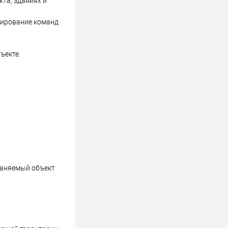
кта, зданиях и
мирование команд
ъекте.
раняемый объект