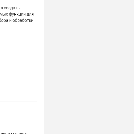
ил создать
имые функции для
бора и обработки