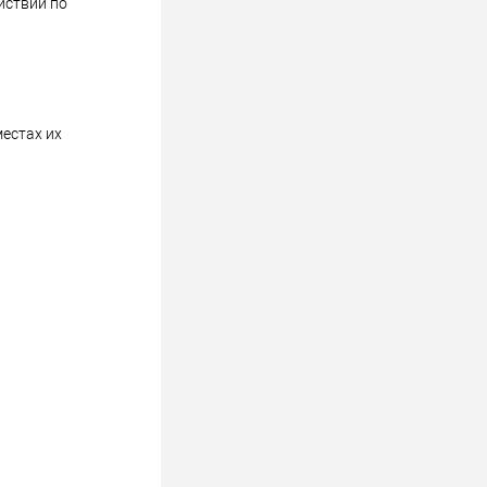
йствий по
местах их