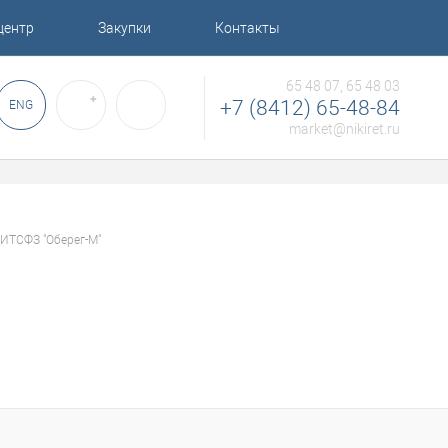
центр
Закупки
Контакты
65 48 07, 65 48 03
✚
+7 (8412) 65-48-84
ENG
market@nikiret.ru
ИТСФЗ "Оберег-М"