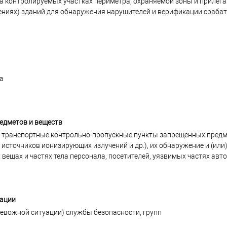
а контролируемых участках периметра, охраняемой зоны и прилег
щениях) зданий для обнаружения нарушителей и верификации сраба
а
едметов и веществ
и транспортные контрольно-пропускные пункты запрещенных предм
 источников ионизирующих излучений и др.), их обнаружение и (ил
 вещах и частях тела персонала, посетителей, уязвимых частях ав
зации
евожной ситуации) службы безопасности, групп