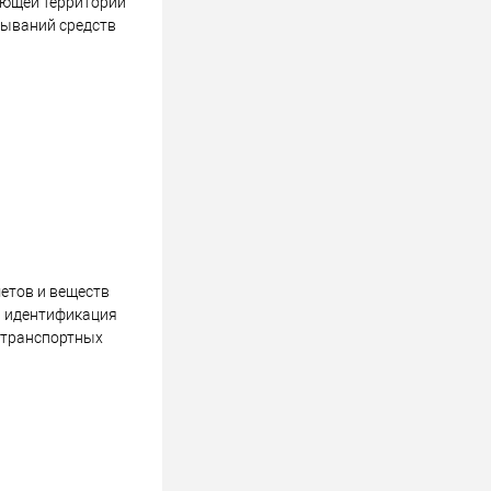
ающей территории
тываний средств
етов и веществ
и) идентификация
тотранспортных