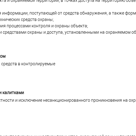
та и охраняемой территории, в точках доступа на территорию объе
ия информации, поступающей от средств обнаружения, а также фор
хнических средств охраны;
ия процессами контроля и охраны объекта;
и средствами охраны и доступа, установленными на охраняемом об
пом
 средств в контролируемые
и калитками
стности и исключение несанкционированного проникновения на ох