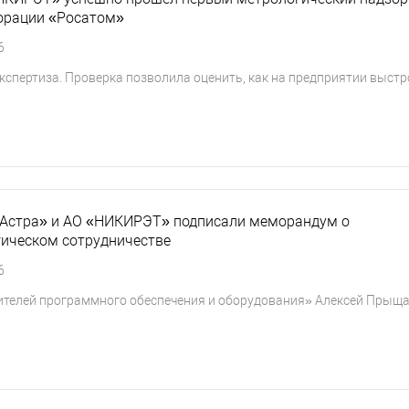
орации «Росатом»
6
спертиза. Проверка позволила оценить, как на предприятии выст
 Астра» и АО «НИКИРЭТ» подписали меморандум о
гическом сотрудничестве
6
ителей программного обеспечения и оборудования» Алексей Прыща