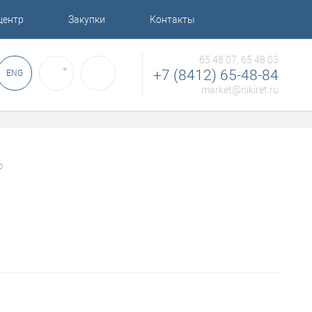
центр
Закупки
Контакты
65 48 07, 65 48 03
✚
+7 (8412) 65-48-84
ENG
market@nikiret.ru
Ф