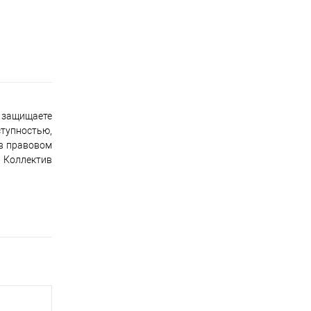
 защищаете
тупностью,
 в правовом
 Коллектив