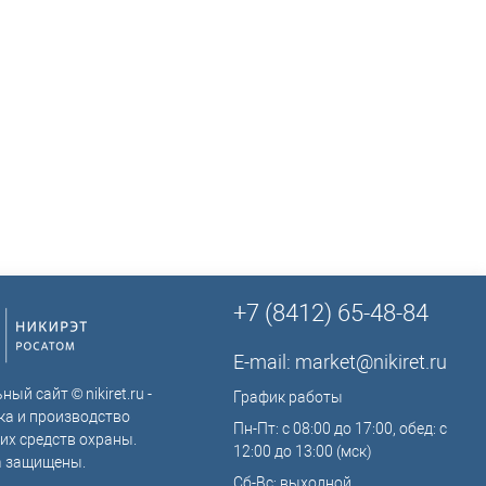
ТСО?
+7 (8412) 65-48-84
E-mail:
market@nikiret.ru
ый сайт © nikiret.ru -
График работы
ка и производство
Пн-Пт: с 08:00 до 17:00, обед: с
их средств охраны.
12:00 до 13:00 (мск)
а защищены.
Сб-Вс: выходной