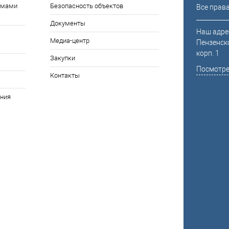
емами
Безопасность объектов
Все прав
Документы
Наш адрес
Медиа-центр
Пензенско
корп. 1
Закупки
Посмотре
Контакты
ния