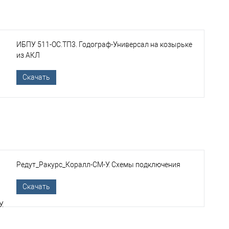
ИБПУ 511-ОС.ТП3. Годограф-Универсал на козырьке
из АКЛ
Скачать
Редут_Ракурс_Коралл-СМ-У. Схемы подключения
Скачать