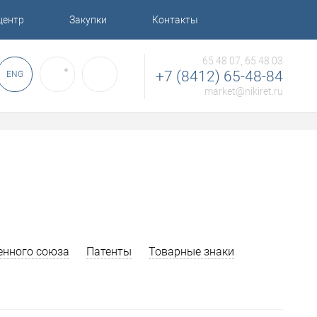
центр
Закупки
Контакты
65 48 07, 65 48 03
✚
+7 (8412) 65-48-84
ENG
market@nikiret.ru
енного союза
Патенты
Товарные знаки