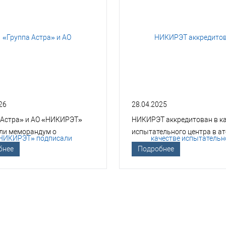
26
28.04.2025
 Астра» и АО «НИКИРЭТ»
НИКИРЭТ аккредитован в к
ли меморандум о
испытательного центра в а
гическом сотрудничестве
отрасли
бнее
Подробнее