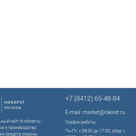
ТСО?
+7 (8412) 65-48-84
E-mail:
market@nikiret.ru
ый сайт © nikiret.ru -
График работы
ка и производство
Пн-Пт: с 08:00 до 17:00, обед: с
их средств охраны.