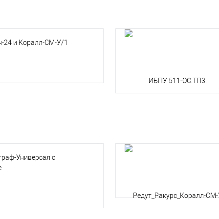
н-24 и Коралл-СМ-У/1
граф-Универсал с
е