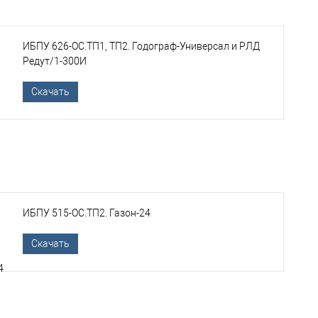
ИБПУ 626-ОС.ТП1, ТП2. Годограф-Универсал и РЛД
Редут/1-300И
Скачать
ИБПУ 515-ОС.ТП2. Газон-24
Скачать