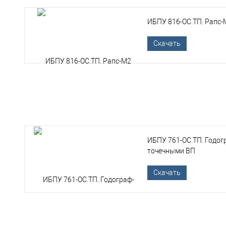
ИБПУ 816-ОС.ТП. Рапс-
Скачать
ИБПУ 761-ОС.ТП. Годог
точечными ВП
Скачать