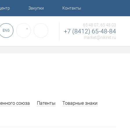
центр
Закупки
Контакты
65 48 07, 65 48 03
✚
+7 (8412) 65-48-84
ENG
market@nikiret.ru
енного союза
Патенты
Товарные знаки