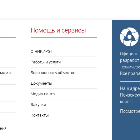
Помощь и сервисы
О НИКИРЭТ
Официальн
разработ
Работы и услуги
техническ
емами
Безопасность объектов
Все прав
Документы
Наш адрес
Медиа-центр
Пензенско
корп. 1
Закупки
Посмотре
Контакты
ния