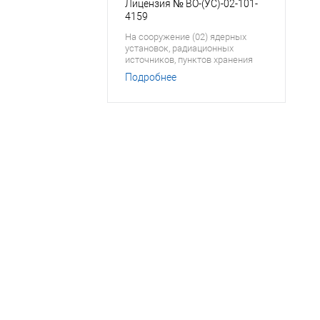
Лицензия № ВО-(УС)-02-101-
4159
На сооружение (02) ядерных
установок, радиационных
источников, пунктов хранения
ядерных материалов,
Подробнее
радиоактивных веществ и
хранилищ радиоактивных
отходов
ТСО?