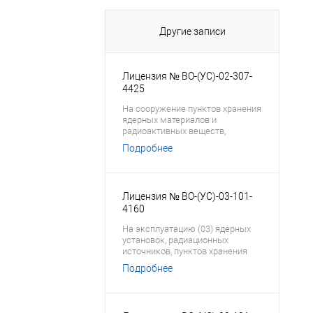
Другие записи
Лицензия № ВО-(УС)-02-307-
4425
На сооружение пунктов хранения
ядерных материалов и
радиоактивных веществ,
хранилищ радиоактивных
Подробнее
отходов
Лицензия № ВО-(УС)-03-101-
4160
На эксплуатацию (03) ядерных
установок, радиационных
источников, пунктов хранения
ядерных материалов,
Подробнее
радиоактивных веществ и
хранилищ радиоактивных
отходов