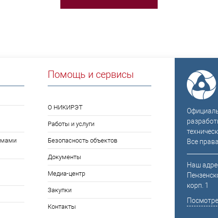
Помощь и сервисы
О НИКИРЭТ
Официальн
разработ
Работы и услуги
техническ
емами
Безопасность объектов
Все прав
Документы
Наш адрес
Медиа-центр
Пензенско
корп. 1
Закупки
Посмотре
Контакты