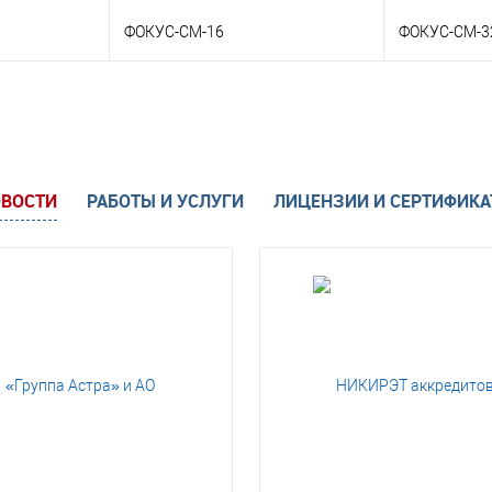
ФОКУС-СМ-16
ФОКУС-СМ-3
ину
В корзину
Консультация
Заказать в 1 клик
Консультация
Заказать в
ВОСТИ
РАБОТЫ И УСЛУГИ
ЛИЦЕНЗИИ И СЕРТИФИК
Под заказ
В избранное
Под заказ
В избранн