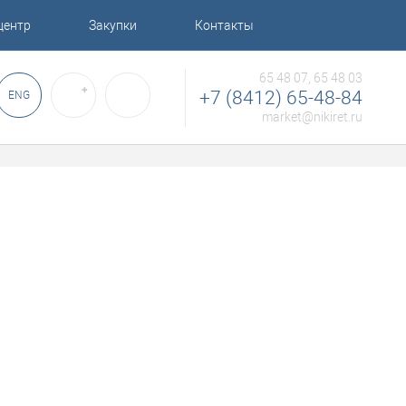
центр
Закупки
Контакты
65 48 07, 65 48 03
✚
+7 (8412) 65-48-84
ENG
market@nikiret.ru