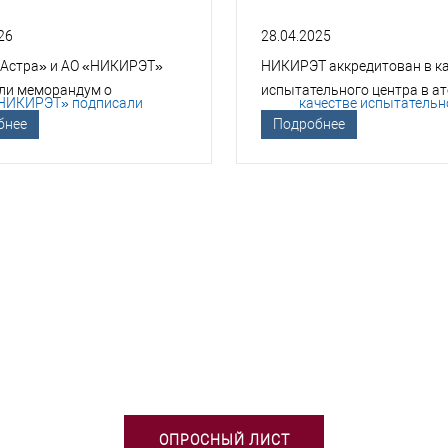
26
28.04.2025
 Астра» и АО «НИКИРЭТ»
НИКИРЭТ аккредитован в к
ли меморандум о
испытательного центра в а
гическом сотрудничестве
отрасли
бнее
Подробнее
БХОДИМА ПОМОЩЬ В ВЫБОРЕ 
ОПРОСНЫЙ ЛИСТ