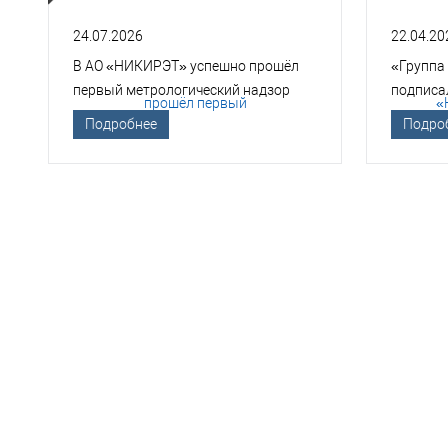
24.07.2026
22.04.20
В АО «НИКИРЭТ» успешно прошёл
«Группа
первый метрологический надзор
подписа
Госкорпорации «Росатом»
техноло
Подробнее
Подро
НЕО