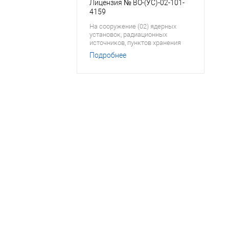
Лицензия № ВО-(УС)-02-101-
4159
На сооружение (02) ядерных
установок, радиационных
источников, пунктов хранения
ядерных материалов,
Подробнее
радиоактивных веществ и
хранилищ радиоактивных
отходов
ТСО?