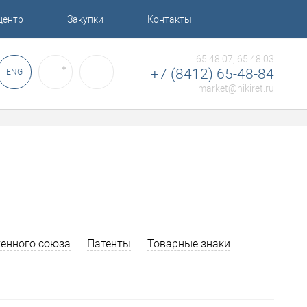
центр
Закупки
Контакты
65 48 07, 65 48 03
✚
+7 (8412) 65-48-84
ENG
market@nikiret.ru
енного союза
Патенты
Товарные знаки