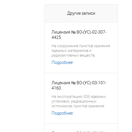
Другие записи
Лицензия № ВО-(УС)-02-307-
4425
На сооружение пунктов хранения
ядерных материалов и
радиоактивных веществ,
хранилищ радиоактивных
Подробнее
отходов
Лицензия № ВО-(УС)-03-101-
4160
На эксплуатацию (03) ядерных
установок, радиационных
источников, пунктов хранения
ядерных материалов,
Подробнее
радиоактивных веществ и
хранилищ радиоактивных
отходов