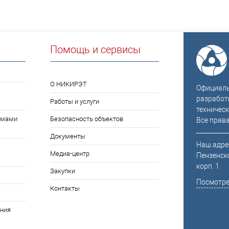
Помощь и сервисы
О НИКИРЭТ
Официальн
разработ
Работы и услуги
техническ
емами
Безопасность объектов
Все прав
Документы
Наш адрес
Медиа-центр
Пензенско
корп. 1
Закупки
Посмотре
Контакты
ния