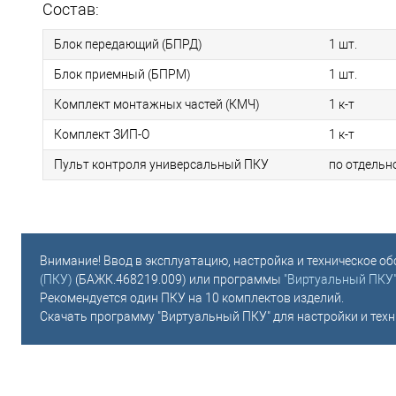
Состав:
Блок передающий (БПРД)
1 шт.
Блок приемный (БПРМ)
1 шт.
Комплект монтажных частей (КМЧ)
1 к-т
Комплект ЗИП-О
1 к-т
Пульт контроля универсальный ПКУ
по отдельн
Внимание! Ввод в эксплуатацию, настройка и техническое 
(ПКУ)
(БАЖК.468219.009) или программы
"Виртуальный ПКУ
Рекомендуется один ПКУ на 10 комплектов изделий.
Скачать программу "Виртуальный ПКУ" для настройки и техн