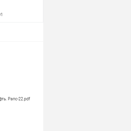
01
В корзину
клик
Консультация
Под заказ
ть. Рапс-22.pdf