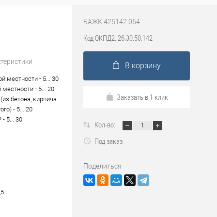
БАЖК.425142.054
Код ОКПД2: 26.30.50.142
ктеристики
В корзину
й местности - 5... 30
 местности - 5... 20
Заказать в 1 клик
(из бетона, кирпича
го) - 5... 20
- 5... 30
Кол-во:
Под заказ
Поделиться
,5