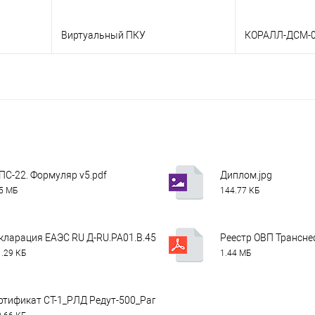
Виртуальный ПКУ
КОРАЛЛ-ДСМ-
В корзину
льтация
Заказать в 1 
Заказать в 1 клик
Консультация
 заказ
В избранное
В избранное
Недоступно
ПС-22. Формуляр v5.pdf
Диплом.jpg
75 МБ
144.77 КБ
составе системы).pdf
кларация ЕАЭС RU Д-RU.РА01.В.45864_20.pdf
Реестр ОВП Транснеф
.29 КБ
1.44 МБ
7.txt
ртификат СТ-1_РЛД Редут-500_Рапс-22_20 июня 2025.pdf