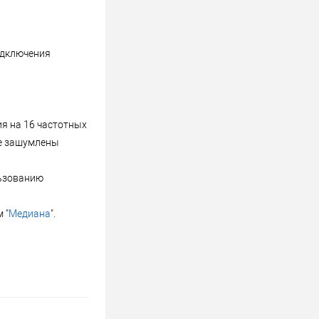
одключения
я на 16 частотных
ые зашумлены
льзованию
 "
Медиана
".