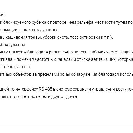
ия.
и блокируемого рубежа с повторением рельефа местности путем п
ормации по каждому участку.
выкашивания травы, уборки снега, переюстировки и т.п.).
 обнаружения.
ным помехам благодаря разделению полосы рабочих частот издели
гнала и помехи в частотных каналах и отключает те из них, котор
ровень сигнала.
ритных объектов за пределами зоны обнаружения благодаря испо
ией по интерфейсу RS-485 в системе охраны и управления доступом
 от внутренних цепей и друг от друга.