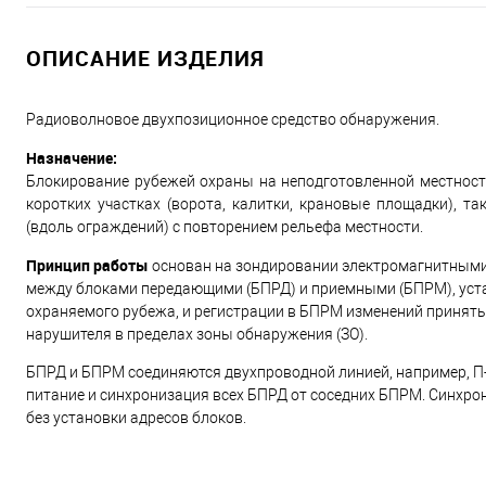
ОПИСАНИЕ ИЗДЕЛИЯ
Радиоволновое двухпозиционное средство обнаружения.
Назначение:
Блокирование рубежей охраны на неподготовленной местности с
коротких участках (ворота, калитки, крановые площадки), т
(вдоль ограждений) с повторением рельефа местности.
Принцип работы
основан на зондировании электромагнитными
между блоками передающими (БПРД) и приемными (БПРМ), уст
охраняемого рубежа, и регистрации в БПРМ изменений принят
нарушителя в пределах зоны обнаружения (ЗО).
БПРД и БПРМ соединяются двухпроводной линией, например, П-
питание и синхронизация всех БПРД от соседних БПРМ. Синхро
без установки адресов блоков.