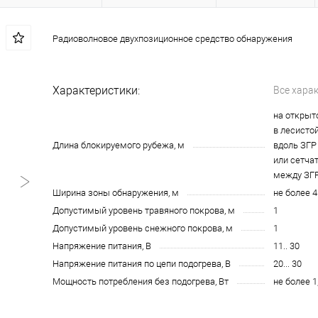
Радиоволновое двухпозиционное средство обнаружения
Характеристики:
Все хара
на открыто
в лесистой
Длина блокируемого рубежа, м
вдоль ЗГР 
или сетчато
между ЗГР 
Ширина зоны обнаружения, м
не более 4
Допустимый уровень травяного покрова, м
1
Допустимый уровень снежного покрова, м
1
Напряжение питания, В
11.. 30
Напряжение питания по цепи подогрева, В
20... 30
Мощность потребления без подогрева, Вт
не более 1