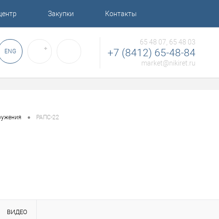
центр
Закупки
Контакты
65 48 07, 65 48 03
✚
+7 (8412) 65-48-84
ENG
market@nikiret.ru
•
ружения
РАПС-22
ВИДЕО