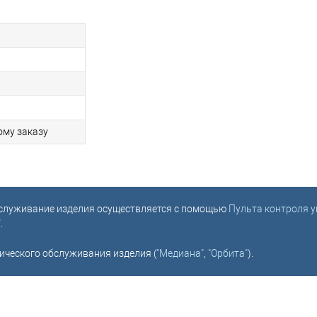
ому заказу
обслуживание изделия осуществляется с помощью
Пульта контроля 
"
.
ического обслуживания изделия (
"Медиана"
,
"Орбита"
).