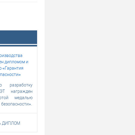
ю разработку
ЭТ награжден
отой медалью
 безопасности».
Ь ДИПЛОМ