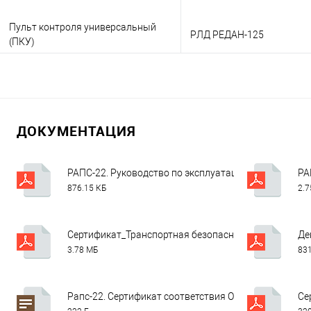
Пульт контроля универсальный
РЛД РЕДАН-125
(ПКУ)
В корзину
В корзину
Заказать в 1 клик
Консультация
Заказать в 1 клик
Консу
ДОКУМЕНТАЦИЯ
В избранное
Под заказ
В избранное
Под
РАПС-22. Руководство по эксплуатации v11.pdf
РА
876.15 КБ
2.
Сертификат_Транспортная безопасность. Медиана (в 
Де
3.78 МБ
831
Рапс-22. Сертификат соответствия ОИАЭ по 18.04.202
Се