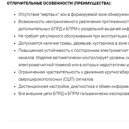
ОТЛИЧИТЕЛЬНЫЕ ОСОБЕННОСТИ (ПРЕИМУЩЕСТВА):
Отсутствие “мертвых” зон в формируемой зоне обнаружен
Возможность неограниченного увеличения протяженност
дополнительных БПРД и БПРМ с раздельной выдачей инф
Не требует регулярного обслуживания при эксплуатации (
Допускается наличие травы, деревьев, кустарника в зоне
Повышенная устойчивость к посторонним электромагнит
каналов. Изделие автоматически контролирует уровень си
электромагнитной помехой или в которых недостаточен у
Ограниченная чувствительность к движению крупногаба
сверхширокополосных (СШП) сигналов.
Дистанционная настройка, диагностика и обмен информац
Все внешние цепи БПРД и БПРМ гальванически изолированы