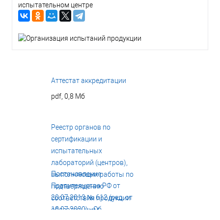
испытательном центре
Аттестат аккредитации
pdf, 0,8 Мб
Реестр органов по
сертификации и
испытательных
лабораторий (центров),
Постановление
выполняющих работы по
Правительства РФ от
подтверждению
20.07.2013 № 612 (ред. от
соответствия продукции
10.07.2020) «Об
обязательным