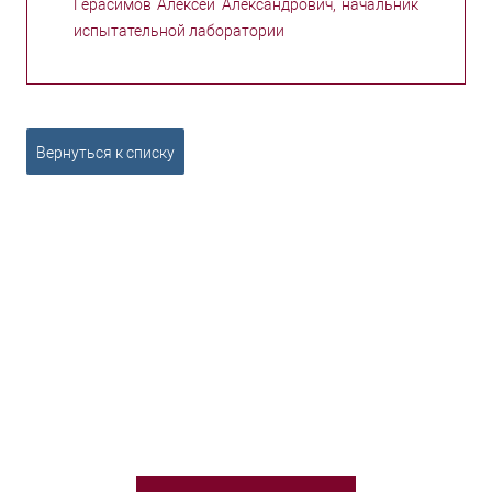
Герасимов Алексей Александрович, начальник
испытательной лаборатории
Вернуться к списку
НЕОБХОДИМА ПОМОЩЬ В
ВЫБОРЕ ТСО?