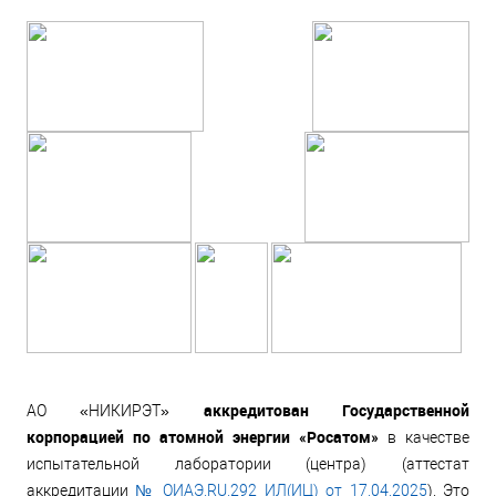
аккредитации в области
требованиям (по
использования атомной
состоянию на 23.04.2025)
энергии»
xlsx, 0.06 Мб
pdf, 0.48 Мб
аккредитован Государственной
АО «НИКИРЭТ»
корпорацией по атомной энергии «Росатом»
в качестве
испытательной лаборатории (центра) (аттестат
аккредитации
№ ОИАЭ.RU.292 ИЛ(ИЦ) от 17.04.2025
). Это