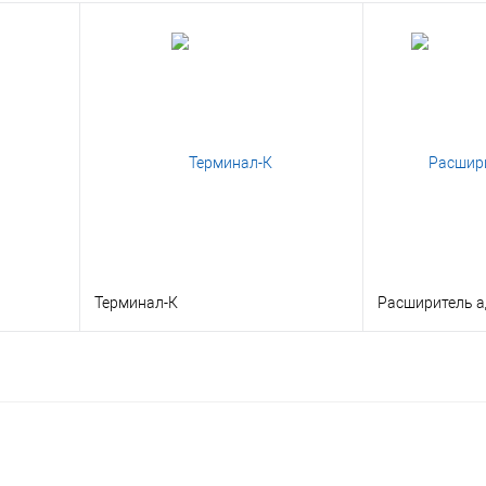
Терминал-К
Расширитель 
В корзину
льтация
Заказать в 1 клик
Консультация
Заказать в 1 
 заказ
В избранное
Под заказ
В избранное