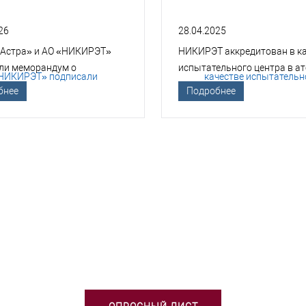
26
28.04.2025
 Астра» и АО «НИКИРЭТ»
НИКИРЭТ аккредитован в к
ли меморандум о
испытательного центра в а
гическом сотрудничестве
отрасли
бнее
Подробнее
БХОДИМА ПОМОЩЬ В ВЫБОРЕ 