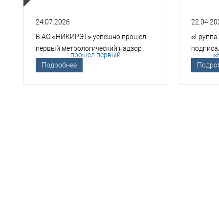
24.07.2026
22.04.20
В АО «НИКИРЭТ» успешно прошёл
«Группа
первый метрологический надзор
подписа
Госкорпорации «Росатом»
техноло
Подробнее
Подро
НЕО