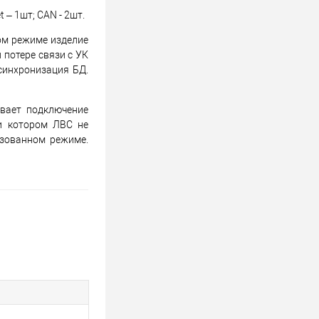
 – 1шт; CAN - 2шт.
ом режиме изделие
 потере связи с УК
синхронизация БД.
вает подключение
и котором ЛВС не
изованном режиме.