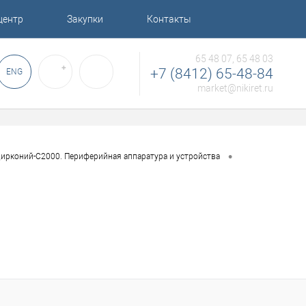
центр
Закупки
Контакты
65 48 07, 65 48 03
✚
+7 (8412) 65-48-84
ENG
market@nikiret.ru
•
ирконий-С2000. Периферийная аппаратура и устройства