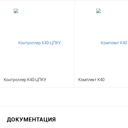
Контроллер К40-ЦПКУ
Комплект К40
В корзину
В корзину
Заказать в 1 клик
Консультация
Заказать в 1 клик
Консу
ДОКУМЕНТАЦИЯ
В избранное
Под заказ
В избранное
Под