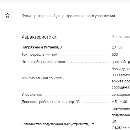
Пульт центральный децентрализованного управления
Характеристики:
Все хара
Напряжение питания, В
20.. 30
Ток потребления, мА
500
Интерфейс пользователя
цветной г
базы данн
000 запис
Максимальная емкость
архива со
сообщени
Управление
сенсорное
Диапазон рабочих температур, °С
+ 5... + 40
Контролле
подключае
шт.
Количество подключаемых устройств, шт.
Изделий и