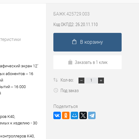
БАЖК.425729.003
Код ОКПД2: 26.20.11.110
ктеристики
В корзину
Заказать в 1 клик
рафический экран 12´
ых абонентов – 16
Кол-во:
ей
бытий – 16 000
Под заказ
й
Поделиться
ров К40,
мых к изделию - 30
 контроллеров К40,