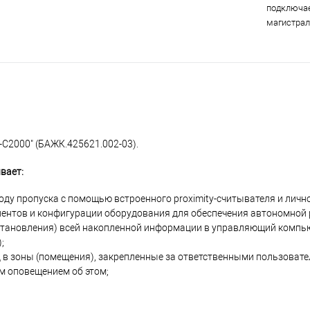
подключа
магистрали
С2000" (БАЖК.425621.002-03).
вает:
ду пропуска с помощью встроенного proximity-считывателя и лично
онентов и конфигурации оборудования для обеспечения автономной
осстановления) всей накопленной информации в управляющий компь
;
 в зоны (помещения), закрепленные за ответственными пользовате
м оповещением об этом;