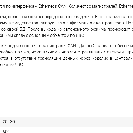
 по интерфейсам Ethernet и CAN. Количество магистралей: Ethernet
ем, подключаются непосредственно к изделию. В централизованн
 ему же изделие транслирует всю информацию с контроллеров. При
 со своей БД. После выхода из автономного режима происходит 
ющими связь с основным объектом по ЛВС.
же подключаются к магистрали CAN. Данный вариант обеспечи
 удобно при «одномашинном» варианте реализации системы, пр
ается в отсутствии трансляции данных через изделие в централ
ния по ЛВС.
20.. 30
500