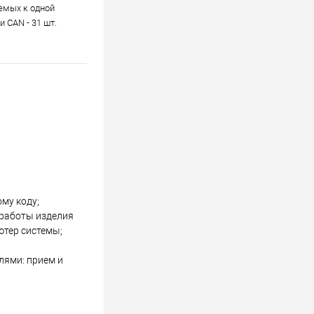
емых к одной
 СAN - 31 шт.
му коду;
 работы изделия
ютер системы;
лями: прием и