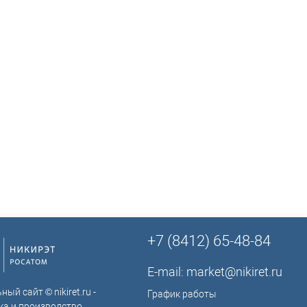
ТСО?
+7 (8412) 65-48-84
E-mail:
market@nikiret.ru
ый сайт © nikiret.ru -
График работы
ка и производство