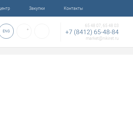
центр
Закупки
Контакты
65 48 07, 65 48 03
✚
+7 (8412) 65-48-84
ENG
market@nikiret.ru