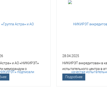
26
28.04.2025
 Астра» и АО «НИКИРЭТ»
НИКИРЭТ аккредитован в к
ли меморандум о
испытательного центра в а
гическом сотрудничестве
отрасли
бнее
Подробнее