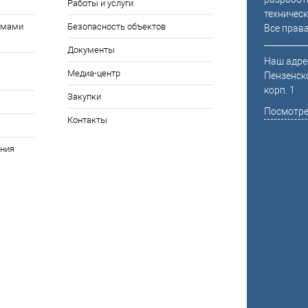
Работы и услуги
техническ
емами
Безопасность объектов
Все прав
Документы
Наш адрес
Медиа-центр
Пензенско
корп. 1
Закупки
Посмотре
Контакты
ния