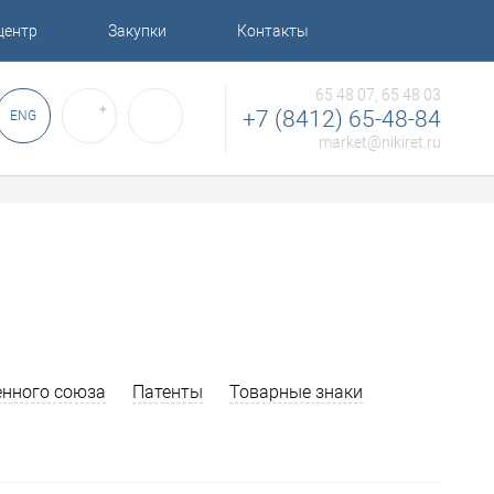
центр
Закупки
Контакты
65 48 07, 65 48 03
✚
+7 (8412) 65-48-84
ENG
market@nikiret.ru
нного союза
Патенты
Товарные знаки