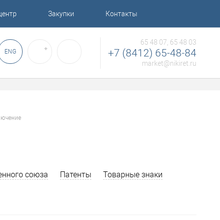
центр
Закупки
Контакты
65 48 07, 65 48 03
✚
+7 (8412) 65-48-84
ENG
market@nikiret.ru
лючение
енного союза
Патенты
Товарные знаки