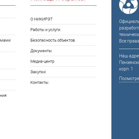
О НИКИРЭТ
Официальн
разработ
Работы и услуги
техническ
емами
Безопасность объектов
Все прав
Документы
Наш адрес
Медиа-центр
Пензенско
корп. 1
Закупки
Посмотре
Контакты
ния