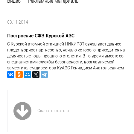
Видео
Рекламные материалы
03.11.2014
Построение СФЗ Курской АЭС
С Курской атомной станцией НИКИРЭТ связывает давнее
плодотворное партнерство, начало которого приходится на
девяностые годы прошлого столетия. В то время вместе со
специалистами службы безопасности, возглавляемой
заместителем директора КуАЭС Геннадием Анатольевичем
Звегинцевым, сотрудники НИКИРЭТ приступили к созданию
системы физической защиты станции. Главным инженером
проекта, представлявшим НИКИРЭТ, был Вячеслав
Яковлевич Коцеруба
Скачать статью