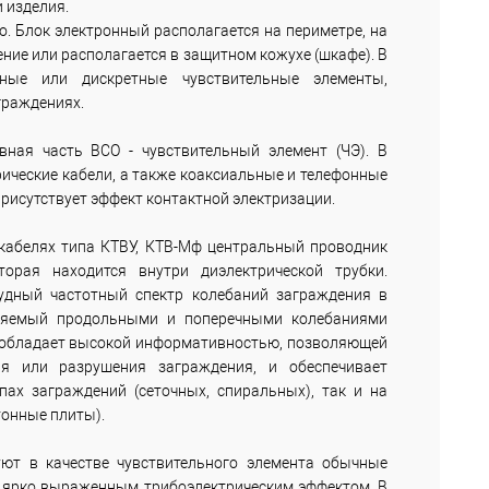
 изделия.
о. Блок электронный располагается на периметре, на
ние или располагается в защитном кожухе (шкафе). В
ьные или дискретные чувствительные элементы,
граждениях.
вная часть ВСО - чувствительный элемент (ЧЭ). В
ические кабели, а также коаксиальные и телефонные
присутствует эффект контактной электризации.
 кабелях типа КТВУ, КТВ-Мф центральный проводник
орая находится внутри диэлектрической трубки.
удный частотный спектр колебаний заграждения в
еляемый продольными и поперечными колебаниями
я обладает высокой информативностью, позволяющей
я или разрушения заграждения, и обеспечивает
ах заграждений (сеточных, спиральных), так и на
тонные плиты).
уют в качестве чувствительного элемента обычные
 ярко выраженным трибоэлектрическим эффектом. В