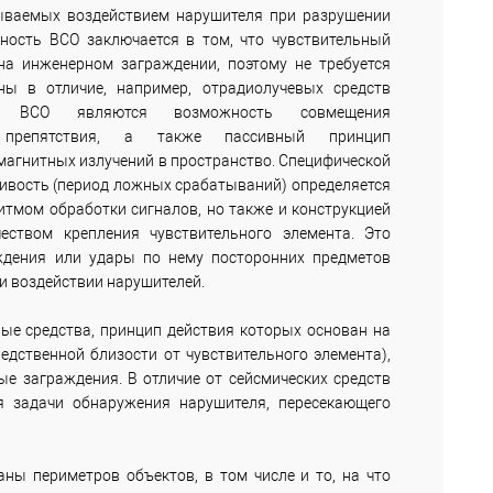
зываемых воздействием нарушителя при разрушении
нность ВСО заключается в том, что чувствительный
на инженерном заграждении, поэтому не требуется
ы в отличие, например, отрадиолучевых средств
ми ВСО являются возможность совмещения
 препятствия, а также пассивный принцип
омагнитных излучений в пространство. Специфической
чивость (период ложных срабатываний) определяется
итмом обработки сигналов, но также и конструкцией
еством крепления чувствительного элемента. Это
аждения или удары по нему посторонних предметов
и воздействии нарушителей.
ые средства, принцип действия которых основан на
едственной близости от чувствительного элемента),
е заграждения. В отличие от сейсмических средств
я задачи обнаружения нарушителя, пересекающего
ны периметров объектов, в том числе и то, на что