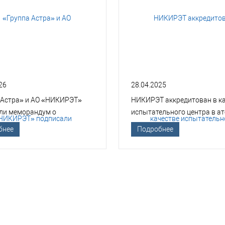
26
28.04.2025
 Астра» и АО «НИКИРЭТ»
НИКИРЭТ аккредитован в к
ли меморандум о
испытательного центра в а
гическом сотрудничестве
отрасли
бнее
Подробнее