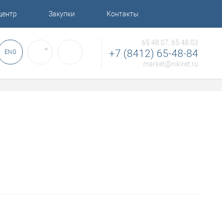
центр
Закупки
Контакты
65 48 07, 65 48 03
✚
+7 (8412) 65-48-84
ENG
market@nikiret.ru