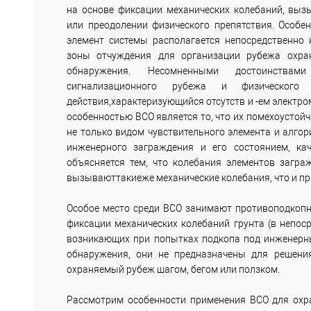
на основе фиксации механических колебаний, вы
или преодолении физического препятствия. Особе
элемент системы располагается непосредственно 
зоны отчуждения для организации рубежа охран
обнаружения. Несомненными достоинства
сигнализационного рубежа и физического
действия,характеризующийся отсутств и -ем электр
особенностью ВСО является то, что их помехоустой
не только видом чувствительного элемента и алгор
инженерного заграждения и его состоянием, кач
объясняется тем, что колебания элементов загр
вызываюттакиеже механические колебания, что и пр
Особое место среди ВСО занимают противоподкопн
фиксации механических колебаний грунта (в непоср
возникающих при попытках подкопа под инженерны
обнаружения, они не предназначены для решени
охраняемый рубеж шагом, бегом или ползком.
Рассмотрим особенности применения ВСО для охра