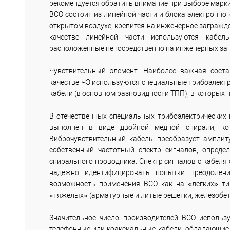
рекомендуется обратить внимание при выборе марки
ВСО состоит из линейной части и блока электронног
открытом воздухе, крепится на инженерное загражде
качестве линейной части используются кабел
расположенные непосредственно на инженерных за
Чувствительный элемент. Наиболее важная соста
качестве ЧЭ используются специальные трибоэлектр
кабели (в основном разновидности ТПП), в которых 
В отечественных специальных трибоэлектрических
выполнен в виде двойной медной спирали, кот
Виброчувствительный кабель преобразует амплит
собственный частотный спектр сигналов, опред
спирального проводника. Спектр сигналов с кабел
надежно идентифицировать попытки преодолени
возможность применения ВСО как на «легких» тип
«тяжелых» (арматурные и литые решетки, железобе
Значительное число производителей ВСО использ
телефонные или коаксиальные кабели, обладающие