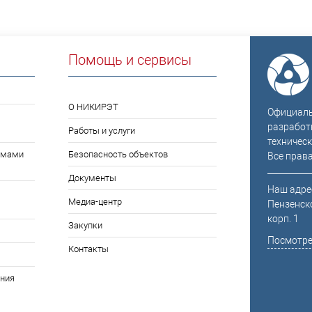
Помощь и сервисы
О НИКИРЭТ
Официальн
разработ
Работы и услуги
техническ
емами
Безопасность объектов
Все прав
Документы
Наш адрес
Медиа-центр
Пензенско
корп. 1
Закупки
Посмотре
Контакты
ния