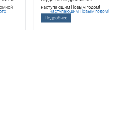
томной
наступающим Новым годом!
Подробнее
ТСО?