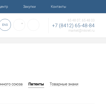
центр
Закупки
Контакты
65 48 07, 65 48 03
✚
+7 (8412) 65-48-84
ENG
market@nikiret.ru
Патенты
нного союза
Товарные знаки