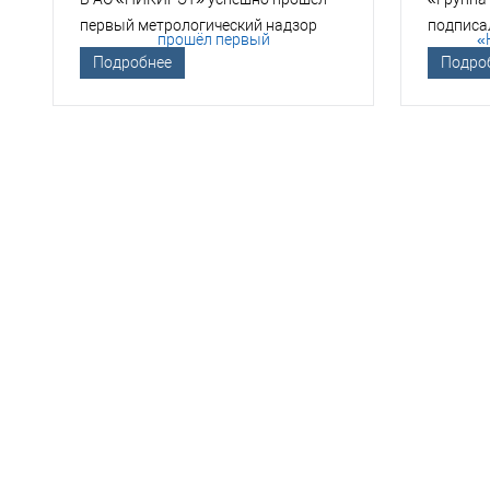
первый метрологический надзор
подписа
Госкорпорации «Росатом»
техноло
Подробнее
Подро
НЕО