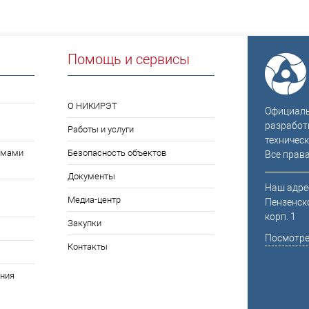
Помощь и сервисы
О НИКИРЭТ
Официальн
разработ
Работы и услуги
техническ
емами
Безопасность объектов
Все прав
Документы
Наш адрес
Медиа-центр
Пензенско
корп. 1
Закупки
Посмотре
Контакты
ния