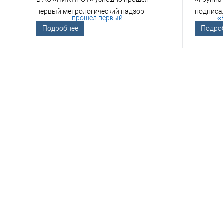
первый метрологический надзор
подписа
Госкорпорации «Росатом»
техноло
Подробнее
Подро
НЕО