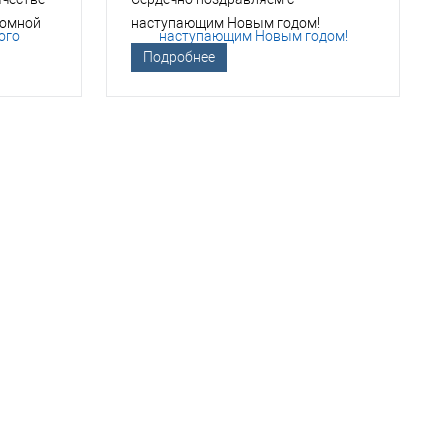
томной
наступающим Новым годом!
Подробнее
ТСО?