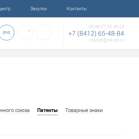
центр
Закупки
Контакты
65 48 07, 65 48 03
✚
+7 (8412) 65-48-84
ENG
market@nikiret.ru
Патенты
нного союза
Товарные знаки