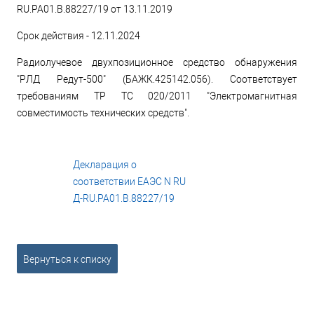
RU.РА01.В.88227/19 от 13.11.2019
Срок действия - 12.11.2024
Радиолучевое двухпозиционное средство обнаружения
"РЛД Редут-500" (БАЖК.425142.056). Соответствует
требованиям ТР ТС 020/2011 "Электромагнитная
совместимость технических средств".
Декларация о
соответствии ЕАЭС N RU
Д-RU.РА01.В.88227/19
pdf, 366 КБ
Вернуться к списку