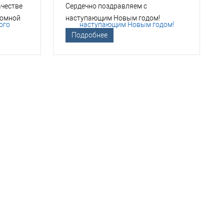
ачестве
Сердечно поздравляем с
томной
наступающим Новым годом!
Подробнее
ТСО?