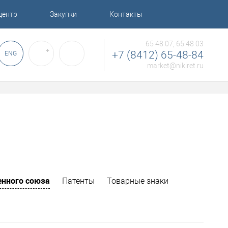
центр
Закупки
Контакты
65 48 07, 65 48 03
✚
+7 (8412) 65-48-84
ENG
market@nikiret.ru
нного союза
Патенты
Товарные знаки