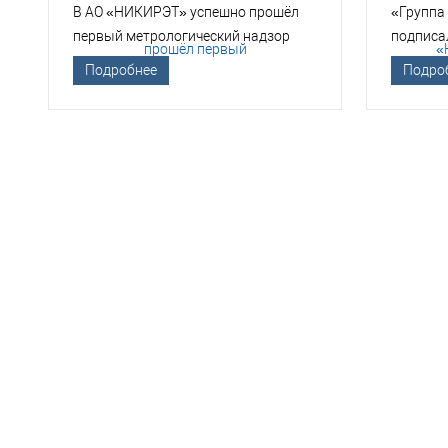
В АО «НИКИРЭТ» успешно прошёл
«Группа
первый метрологический надзор
подписа
Госкорпорации «Росатом»
техноло
Подробнее
Подро
НЕО