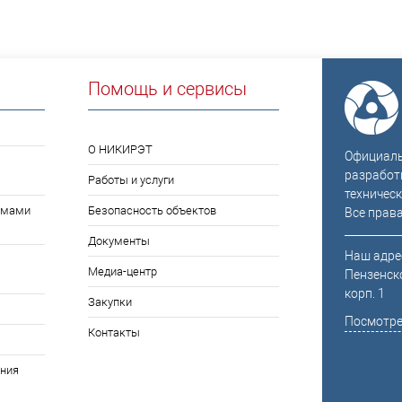
Помощь и сервисы
О НИКИРЭТ
Официальн
разработ
Работы и услуги
техническ
емами
Безопасность объектов
Все прав
Документы
Наш адрес
Медиа-центр
Пензенско
корп. 1
Закупки
Посмотре
Контакты
ния