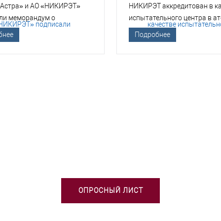
 Астра» и АО «НИКИРЭТ»
НИКИРЭТ аккредитован в к
ли меморандум о
испытательного центра в а
гическом сотрудничестве
отрасли
бнее
Подробнее
БХОДИМА ПОМОЩЬ В ВЫБОРЕ 
ОПРОСНЫЙ ЛИСТ