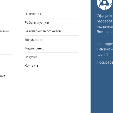
О НИКИРЭТ
Официальн
разработ
Работы и услуги
техническ
емами
Безопасность объектов
Все прав
Документы
Наш адрес
Медиа-центр
Пензенско
корп. 1
Закупки
Посмотре
Контакты
ния