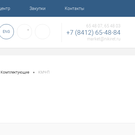
центр
Закупки
Контакты
65 48 07, 65 48 03
✚
+7 (8412) 65-48-84
ENG
market@nikiret.ru
•
Комплектующие
КМЧ-П