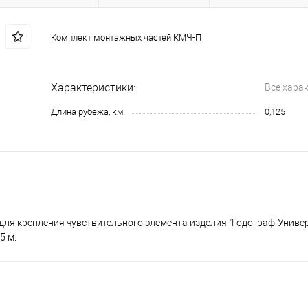
Комплект монтажных частей КМЧ-П
Характеристики:
Все хара
Длина рубежа, км
0,125
ля крепления чувствительного элемента изделия "Годограф-Универ
5 м.