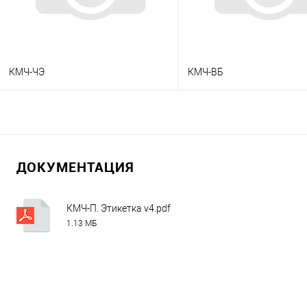
КМЧ-ЧЭ
КМЧ-ВБ
В корзину
В корзину
Заказать в 1 клик
Консультация
Заказать в 1 клик
Консу
ДОКУМЕНТАЦИЯ
В избранное
Под заказ
В избранное
Под
КМЧ-П. Этикетка v4.pdf
1.13 МБ