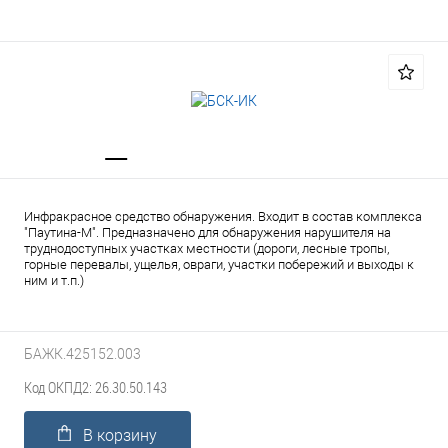
Инфракрасное средство обнаружения. Входит в состав комплекса
"Паутина-М". Предназначено для обнаружения нарушителя на
труднодоступных участках местности (дороги, лесные тропы,
горные перевалы, ущелья, овраги, участки побережий и выходы к
ним и т.п.)
БАЖК.425152.003
Код ОКПД2: 26.30.50.143
В корзину