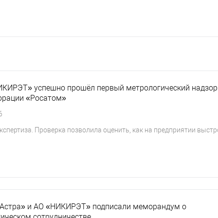
ИКИРЭТ» успешно прошёл первый метрологический надзор
орации «Росатом»
6
спертиза. Проверка позволила оценить, как на предприятии выст
 Астра» и АО «НИКИРЭТ» подписали меморандум о
гическом сотрудничестве