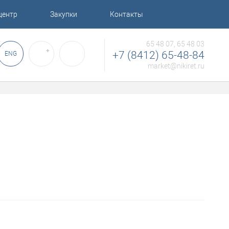
центр
Закупки
Контакты
65 48 07, 65 48 03
✚
+7 (8412) 65-48-84
ENG
market@nikiret.ru