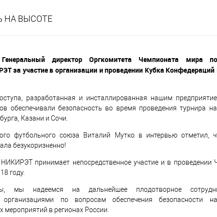
Ь НА ВЫСОТЕ
 Генеральный директор Оргкомитета Чемпионата мира по
ЭТ за участие в организации и проведении Кубка Конфедераций 
оступа, разработанная и инсталлированная нашим предприятие
ов обеспечивали безопасность во время проведения турнира на
урга, Казани и Сочи.
кого футбольного союза Виталий Мутко в интервью отметил, ч
ала безукоризненно!
о НИКИРЭТ принимает непосредственное участие и в проведении 
18 году.
ы, мы надеемся на дальнейшее плодотворное сотрудн
и организациями по вопросам обеспечения безопасности н
 мероприятий в регионах России.