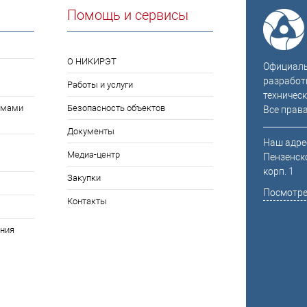
Помощь и сервисы
О НИКИРЭТ
Официальн
разработ
Работы и услуги
техническ
емами
Безопасность объектов
Все прав
Документы
Наш адрес
Медиа-центр
Пензенско
корп. 1
Закупки
Посмотре
Контакты
ния