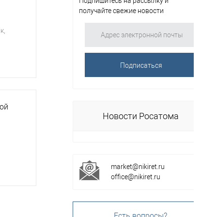
Подпишитесь на рассылку и
получайте свежие новости
к,
ной
Новости Росатома
market@nikiret.ru
office@nikiret.ru
Есть вопросы?