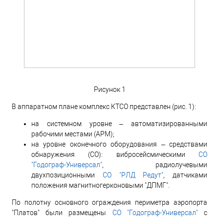
Рисунок 1
В аппаратном плане комплекс КТСО представлен (рис. 1):
на системном уровне – автоматизированными
рабочими местами (АРМ);
на уровне оконечного оборудования – средствами
обнаружения (СО): вибросейсмическими
СО
"Годограф-Универсал"
, радиолучевыми
двухпозиционными
СО "РЛД Редут"
, датчиками
положения магнитногерконовыми "ДПМГ".
По полотну основного ограждения периметра аэропорта
"Платов" были размещены
СО "Годограф-Универсал"
с