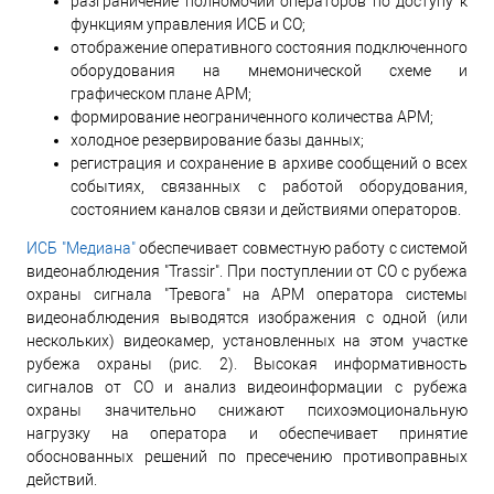
разграничение полномочий операторов по доступу к
функциям управления ИСБ и СО;
отображение оперативного состояния подключенного
оборудования на мнемонической схеме и
графическом плане АРМ;
формирование неограниченного количества АРМ;
холодное резервирование базы данных;
регистрация и сохранение в архиве сообщений о всех
событиях, связанных с работой оборудования,
состоянием каналов связи и действиями операторов.
ИСБ "Медиана"
обеспечивает совместную работу с системой
видеонаблюдения "Trassir". При поступлении от СО с рубежа
охраны сигнала "Тревога" на АРМ оператора системы
видеонаблюдения выводятся изображения с одной (или
нескольких) видеокамер, установленных на этом участке
рубежа охраны (рис. 2). Высокая информативность
сигналов от СО и анализ видеоинформации с рубежа
охраны значительно снижают психоэмоциональную
нагрузку на оператора и обеспечивает принятие
обоснованных решений по пресечению противоправных
действий.